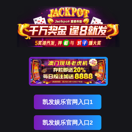
凯发娱乐官网入口1
凯发娱乐官网入口2